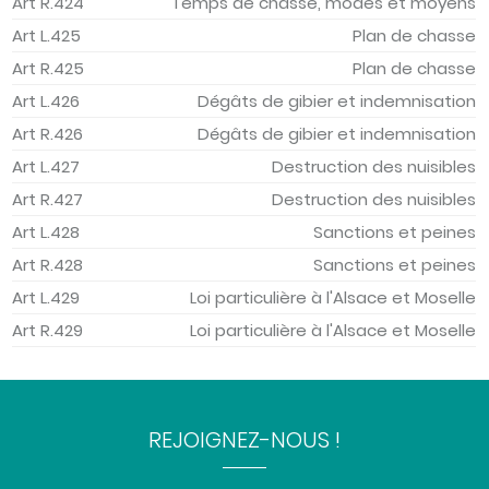
Art R.424
Temps de chasse, modes et moyens
Art L.425
Plan de chasse
Art R.425
Plan de chasse
Art L.426
Dégâts de gibier et indemnisation
Art R.426
Dégâts de gibier et indemnisation
Art L.427
Destruction des nuisibles
Art R.427
Destruction des nuisibles
Art L.428
Sanctions et peines
Art R.428
Sanctions et peines
Art L.429
Loi particulière à l'Alsace et Moselle
Art R.429
Loi particulière à l'Alsace et Moselle
REJOIGNEZ-NOUS !