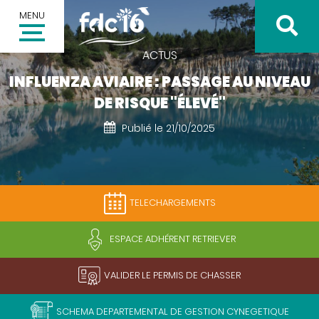
MENU
ACTUS
INFLUENZA AVIAIRE : PASSAGE AU NIVEAU
DE RISQUE "ÉLEVÉ"
Publié le 21/10/2025
Inscription à la newsletter
Votre adresse email *
TELECHARGEMENTS
Valider
ESPACE ADHÉRENT RETRIEVER
VALIDER LE PERMIS DE CHASSER
SCHEMA DEPARTEMENTAL DE GESTION CYNEGETIQUE