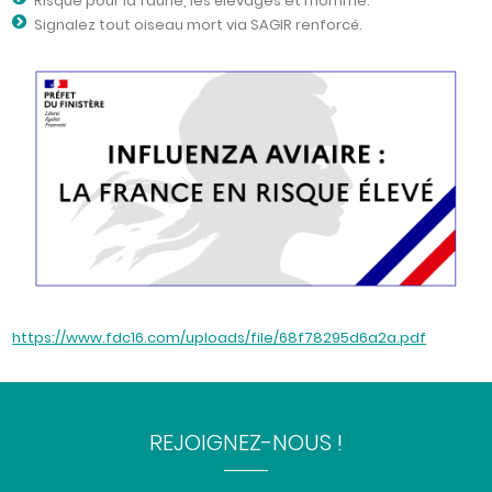
Risque pour la faune, les élevages et l’homme.
Signalez tout oiseau mort via SAGIR renforcé.
https://www.fdc16.com/uploads/file/68f78295d6a2a.pdf
REJOIGNEZ-NOUS !