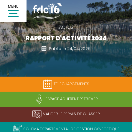
MENU
ACTUS
RAPPORT D'ACTIVITÉ 2024
Publié le 24/04/2025
TELECHARGEMENTS
Inscription à la newsletter
ESPACE ADHÉRENT RETRIEVER
Votre adresse email *
VALIDER LE PERMIS DE CHASSER
Valider
SCHEMA DEPARTEMENTAL DE GESTION CYNEGETIQUE