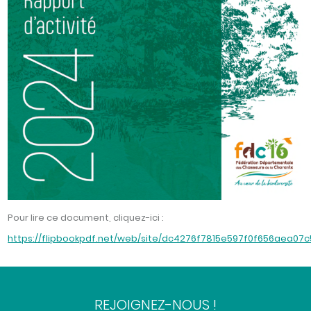
Pour lire ce document, cliquez-ici :
https://flipbookpdf.net/web/site/dc4276f7815e597f0f656aea07
REJOIGNEZ-NOUS !