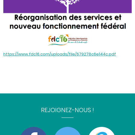
https://www.fdc16.com/uploads/file/679278c6e144c.pdf
REJOIGNEZ-NOUS !